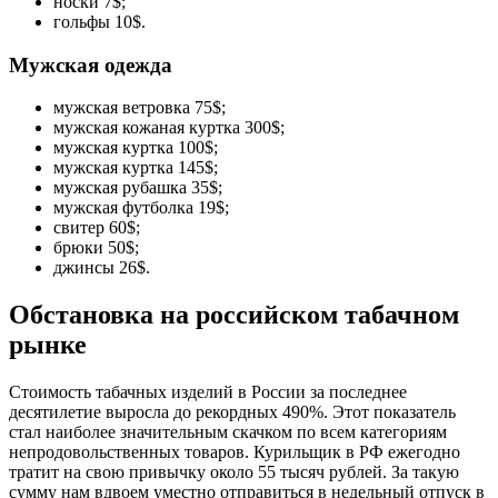
носки 7$;
гольфы 10$.
Мужская одежда
мужская ветровка 75$;
мужская кожаная куртка 300$;
мужская куртка 100$;
мужская куртка 145$;
мужская рубашка 35$;
мужская футболка 19$;
свитер 60$;
брюки 50$;
джинсы 26$.
Обстановка на российском табачном
рынке
Стоимость табачных изделий в России за последнее
десятилетие выросла до рекордных 490%. Этот показатель
стал наиболее значительным скачком по всем категориям
непродовольственных товаров. Курильщик в РФ ежегодно
тратит на свою привычку около 55 тысяч рублей. За такую ​​
сумму нам вдвоем уместно отправиться в недельный отпуск в