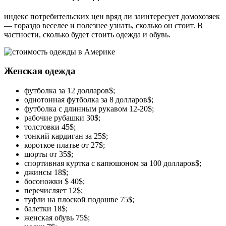
индекс потребительских цен вряд ли заинтересует домохозяек
— гораздо веселее и полезнее узнать, сколько он стоит. В
частности, сколько будет стоить одежда и обувь.
Женская одежда
футболка за 12 долларов$;
однотонная футболка за 8 долларов$;
футболка с длинным рукавом 12-20$;
рабочие рубашки 30$;
толстовки 45$;
тонкий кардиган за 25$;
короткое платье от 27$;
шорты от 35$;
спортивная куртка с капюшоном за 100 долларов$;
джинсы 18$;
босоножки $ 40$;
перечисляет 12$;
туфли на плоской подошве 75$;
балетки 18$;
женская обувь 75$;