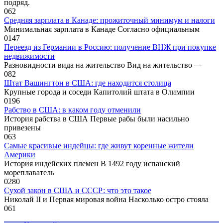
подряд.
0
62
Средняя зарплата в Канаде: прожиточный минимум и налоги
Минимальная зарплата в Канаде Согласно официальным
0
147
Переезд из Германии в Россию: получение ВНЖ при покупке
недвижимости
Разновидности вида на жительство Вид на жительство —
0
82
Штат Вашингтон в США: где находится столица
Крупные города и соседи Капитолий штата в Олимпии
0
196
Рабство в США: в каком году отменили
История рабства в США Первые рабы были насильно
привезены
0
63
Самые красивые индейцы: где живут коренные жители
Америки
История индейских племен В 1492 году испанский
мореплаватель
0
280
Сухой закон в США и СССР: что это такое
Николай II и Первая мировая война Насколько остро стояла
0
61