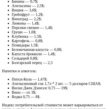
Бананы — 0,7$;
Апельсины — 2,5$;
Вишня — 3,6$;
Грейпфрут — 1,2$;
Виноград — 2,2$;
Лимоны — 1,4$;
Персики свежие — 1,4$;
Груши — 1,6$;
Клубника — 1,5$;
Картофель — 0,8$;
Помидоры 1,5$;
Белокочанная капуста — 0,8$;
Капуста брокколи — 1,4$;
Сельдерей 0,8$;
Болгарский перец — 2,3
Напитки и алкоголь:
Пепси-Кола — 1,47$;
Апельсиновый сок 1,7л * 2 шт. — 5 долларов США$;
Виски Джек Дэниэлс 0,75 — 19$;
Вино — от 3$;
Водка 0,75 — 8$.
Индекс потребительской стоимости может варьироваться от