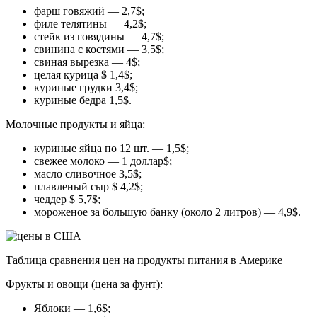
фарш говяжий — 2,7$;
филе телятины — 4,2$;
стейк из говядины — 4,7$;
свинина с костями — 3,5$;
свиная вырезка — 4$;
целая курица $ 1,4$;
куриные грудки 3,4$;
куриные бедра 1,5$.
Молочные продукты и яйца:
куриные яйца по 12 шт. — 1,5$;
свежее молоко — 1 доллар$;
масло сливочное 3,5$;
плавленый сыр $ 4,2$;
чеддер $ 5,7$;
мороженое за большую банку (около 2 литров) — 4,9$.
Таблица сравнения цен на продукты питания в Америке
Фрукты и овощи (цена за фунт):
Яблоки — 1,6$;